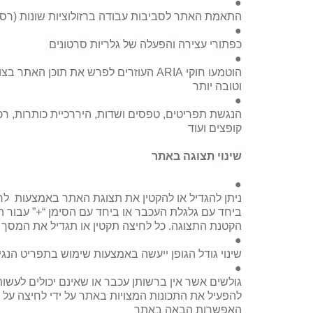
●
התאמת האתר לסביבות עבודה ברזולוציות שונות (רספ
●
כפתורי עצירה והפעלה של גלריות סרטונים
●
הוטמעו חוקי
ARIA
העוזרים לפרש את תוכן האתר בצו
וטובה יותר
●
הנגשת תפריטים, טפסים ושדות, היררכיית כותרות, רכי
קופצים ועוד
שינוי תצוגה באתר
●
ניתן להגדיל או להקטין את תצוגת האתר באמצעות לח
ביחד עם גלגלת העכבר או ביחד עם הסימן “+” עבור הג
הקטנת התצוגה. כל לחיצה תקטין או תגדיל את המסך בעש
●
שינוי גודל הגופן ייעשה באמצעות שימוש בתפריט הנג
●
גולשים אשר אין ברשותן עכבר או שאינם יכולים לעשות
להפעיל את התכונות המצויות באתר על ידי לחיצה על 
האפשרות הבאה באתר