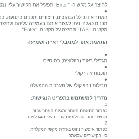
לחיצה על מקש ה- “
Enter
” תפעיל את הקישור עליו נמ
●
האתר אינו כולל הבהובים, ריצודים ותכנים בתנועה. 
תכנים כאלה, ניתן לעצור אותם בעמידה עליהם ולחיצה
מקש ה- “
TAB
” ולחיצה על מקש ה- “
Enter
"
התאמת אתר למוגבלי ראייה ושמיעה
●
מגדילי ראות (רזולוציה) בסיסיים
●
תוכנות זיהוי קולי
●
חבילות זיהוי קולי של מערכות ההפעלה
מדריך למשתמש בתפריט הנגישות:
1.
כפתור התאמת האתר ותגיות האתר עבור
מכשירי עזר וטכנולוגיות עבור בעלי מוגבלויות
2.
כפתור איפשור ניווט בעזרת מקשי המקלדת
בין הקישורים שבאתר