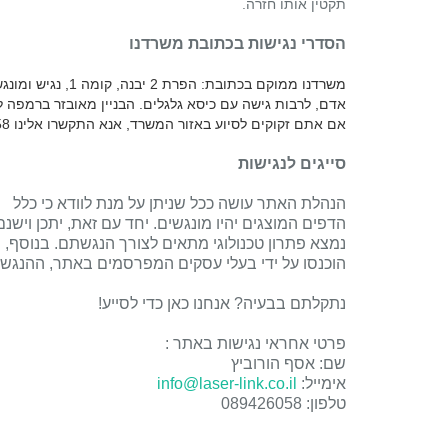
תקטין אותו חזרה.
הסדרי נגישות בכתובת משרדנו
משרדנו ממוקם בכתובת: הפרת 2 יבנה, קומה 1, נגיש ומונגש לכניסת כל
אדם, לרבות גישה עם כיסא גלגלים. הבניין מאובזר ברמפה לק
אם אתם זקוקים לסיוע באזור המשרד, אנא התקשרו אלינו 089426058.
סייגים לנגישות
הנהלת האתר עושה ככל שניתן על מנת לוודא כי כלל
הדפים המוצגים יהיו מונגשים. יחד עם זאת, יתכן ויש
נמצא פתרון טכנולוגי מתאים לצורך הנגשתם. בנוסף, יי
הוכנסו על ידי בעלי עסקים המפרסמים באתר, ההנגש
נתקלתם בבעיה? אנחנו כאן כדי לסייע!
פרטי אחראי נגישות באתר :
שם: אסף הורוביץ
אימייל:
info@laser-link.co.il
טלפון: 089426058