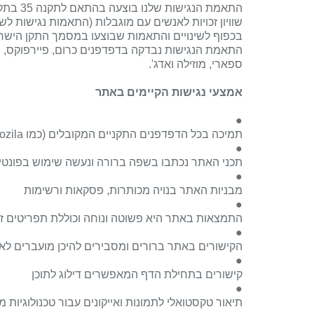
התאמת הנגישות שלנו בוצעה בהתאם לתקנה 35 בתקנות
שוויון זכויות לאנשים עם מוגבלות (התאמות נגישות לשירות) ה
בכפוף לשינויים והתאמות שבוצעו במסמך התקן הישרא
התאמת הנגישות נבדקה בדפדפנים כרום, פיירפוקס,
ספארי, מוזילה ואדג'.
אמצעי נגישות הקיימים באתר
●
תמיכה בכל הדפדפנים התקניים המקובלים (כמו
ozila
●
תכני האתר נכתבו בשפה ברורה ונעשה שימוש בפונטי
●
מבניות האתר בנויה מכותרות, פסקאות ורשימות
●
התמצאות באתר היא פשוטה ונוחה וכוללת תפריטים זמ
●
הקישורים באתר ברורים ומסבירים להיכן מועברים לא
●
קישורים בתחילת הדף המאפשרים דילוג לתוכן
●
תיאור טקסטואלי לתמונות ואייקונים עבור טכנולוגיות מ